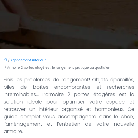
/
Agencement intérieur
/ Armoire 2 portes étagères : le rangement pratique au quotidien
Finis les problèmes de rangement! Objets éparpillés,
piles de boîtes encombrantes et recherches
interminables… L’armoire 2 portes étagères est la
solution idéale pour optimiser votre espace et
retrouver un intérieur organisé et harmonieux. Ce
guide complet vous accompagnera dans le choix,
l’aménagement et l’entretien de votre nouvelle
armoire.