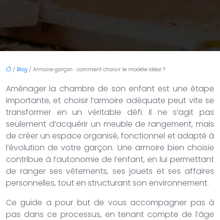
/
Blog
/ Armoire garçon : comment choisir le modèle idéal ?
Aménager la chambre de son enfant est une étape
importante, et choisir l’armoire adéquate peut vite se
transformer en un véritable défi. Il ne s’agit pas
seulement d’acquérir un meuble de rangement, mais
de créer un espace organisé, fonctionnel et adapté à
l’évolution de votre garçon. Une armoire bien choisie
contribue à l’autonomie de l’enfant, en lui permettant
de ranger ses vêtements, ses jouets et ses affaires
personnelles, tout en structurant son environnement.
Ce guide a pour but de vous accompagner pas à
pas dans ce processus, en tenant compte de l’âge