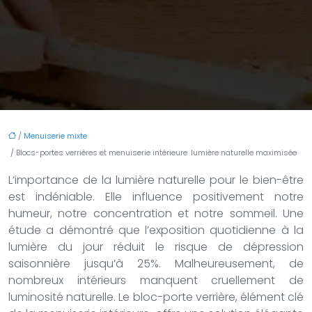
/
Menuiserie mixte
/ Blocs-portes verrières et menuiserie intérieure: lumière naturelle maximisée
L’importance de la lumière naturelle pour le bien-être
est indéniable. Elle influence positivement notre
humeur, notre concentration et notre sommeil. Une
étude a démontré que l’exposition quotidienne à la
lumière du jour réduit le risque de dépression
saisonnière jusqu’à 25%. Malheureusement, de
nombreux intérieurs manquent cruellement de
luminosité naturelle. Le bloc-porte verrière, élément clé