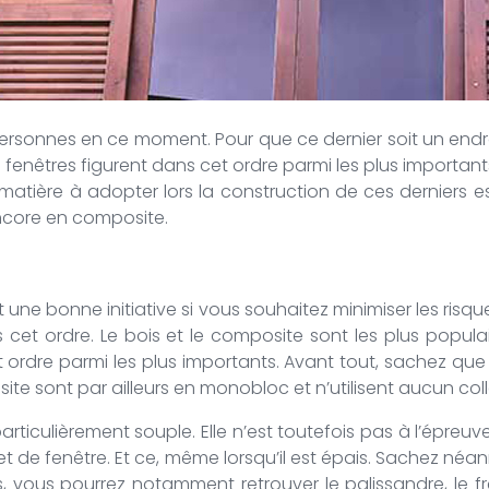
sonnes en ce moment. Pour que ce dernier soit un endroit
s fenêtres figurent dans cet ordre parmi les plus important
atière à adopter lors la construction de ces derniers es
encore en composite.
une bonne initiative si vous souhaitez minimiser les risqu
s cet ordre. Le bois et le composite sont les plus popul
t ordre parmi les plus importants. Avant tout, sachez qu
e sont par ailleurs en monobloc et n’utilisent aucun coll
culièrement souple. Elle n’est toutefois pas à l’épreuve
let de fenêtre. Et ce, même lorsqu’il est épais. Sachez né
us, vous pourrez notamment retrouver le palissandre, le 