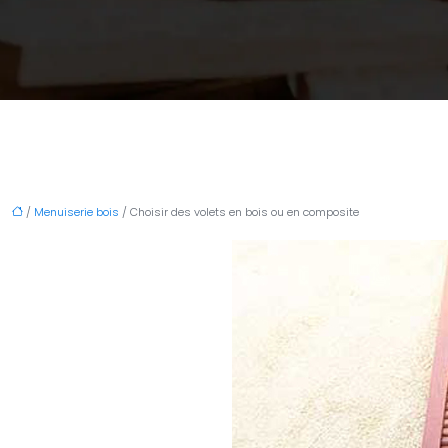
/
Menuiserie bois
/ Choisir des volets en bois ou en composite