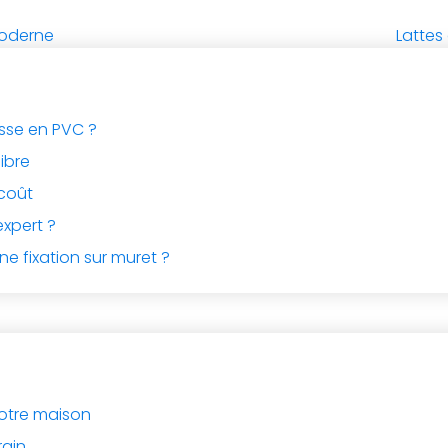
 moderne
Lattes
asse en PVC ?
libre
rcoût
expert ?
ne fixation sur muret ?
votre maison
ain.