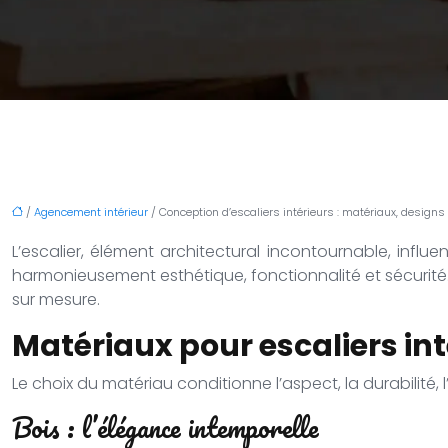
/
Agencement intérieur
/ Conception d’escaliers intérieurs : matériaux, designs
L’escalier, élément architectural incontournable, infl
harmonieusement esthétique, fonctionnalité et sécurité
sur mesure.
Matériaux pour escaliers inté
Le choix du matériau conditionne l’aspect, la durabilité, 
Bois : l’élégance intemporelle