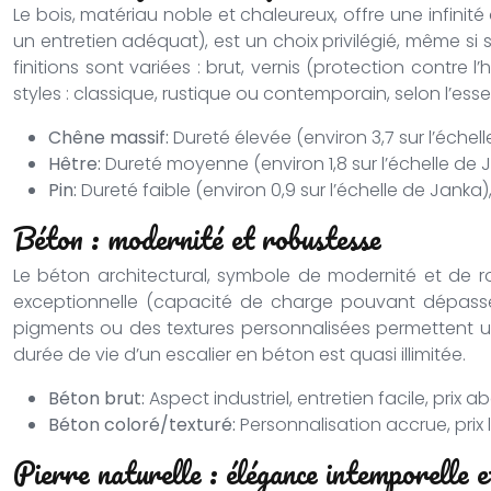
Le bois, matériau noble et chaleureux, offre une infinit
un entretien adéquat), est un choix privilégié, même si s
finitions sont variées : brut, vernis (protection contre
styles : classique, rustique ou contemporain, selon l’essen
Chêne massif:
Dureté élevée (environ 3,7 sur l’échel
Hêtre:
Dureté moyenne (environ 1,8 sur l’échelle de 
Pin:
Dureté faible (environ 0,9 sur l’échelle de Janka)
Béton : modernité et robustesse
Le béton architectural, symbole de modernité et de ro
exceptionnelle (capacité de charge pouvant dépasser 
pigments ou des textures personnalisées permettent une
durée de vie d’un escalier en béton est quasi illimitée.
Béton brut:
Aspect industriel, entretien facile, prix 
Béton coloré/texturé:
Personnalisation accrue, prix
Pierre naturelle : élégance intemporelle e