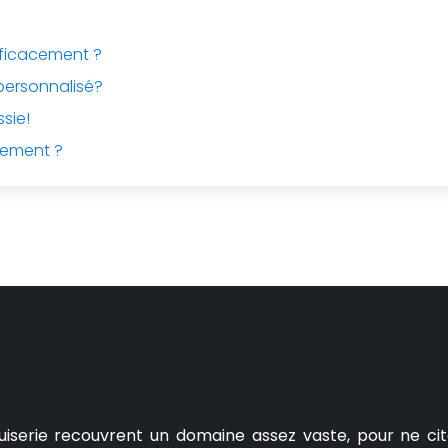
fficacement ?
personnalisé?
sie!
cement ?
uiserie recouvrent un domaine assez vaste, pour ne cit