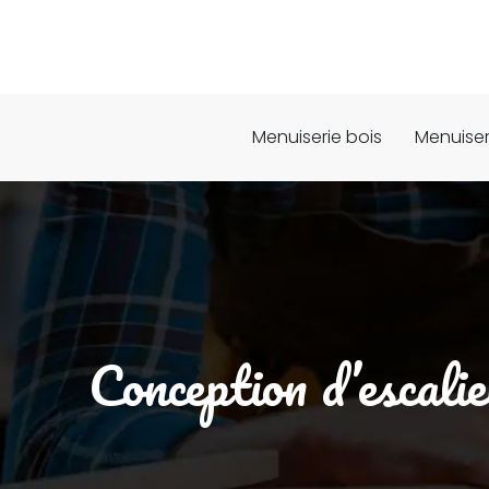
Menuiserie bois
Menuiser
Conception d’escalie