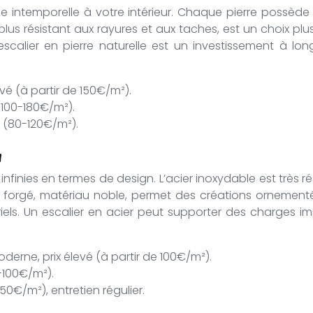
ce intemporelle à votre intérieur. Chaque pierre possèd
, plus résistant aux rayures et aux taches, est un choix plu
escalier en pierre naturelle est un investissement à lo
evé (à partir de 150€/m²).
 (100-180€/m²).
n (80-120€/m²).
n
s infinies en termes de design. L’acier inoxydable est très r
fer forgé, matériau noble, permet des créations ornementé
els. Un escalier en acier peut supporter des charges im
derne, prix élevé (à partir de 100€/m²).
-100€/m²).
50€/m²), entretien régulier.