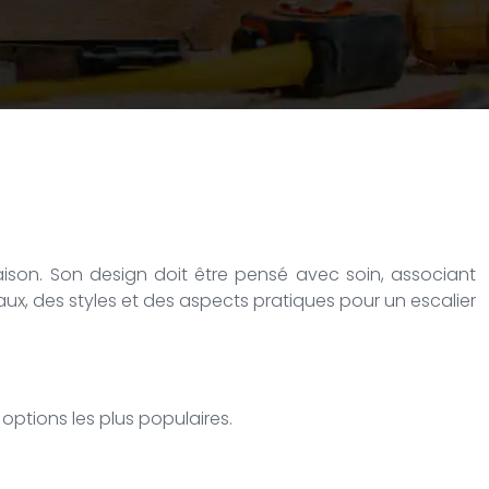
maison. Son design doit être pensé avec soin, associant
x, des styles et des aspects pratiques pour un escalier
 options les plus populaires.