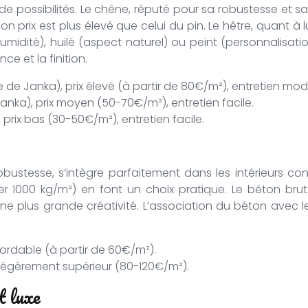
é de possibilités. Le chêne, réputé pour sa robustesse et
on prix est plus élevé que celui du pin. Le hêtre, quant à
 l’humidité), huilé (aspect naturel) ou peint (personnalis
ce et la finition.
le de Janka), prix élevé (à partir de 80€/m²), entretien mod
Janka), prix moyen (50-70€/m²), entretien facile.
, prix bas (30-50€/m²), entretien facile.
bustesse, s’intègre parfaitement dans les intérieurs con
1000 kg/m²) en font un choix pratique. Le béton brut 
 plus grande créativité. L’association du béton avec le b
abordable (à partir de 60€/m²).
 légèrement supérieur (80-120€/m²).
t luxe