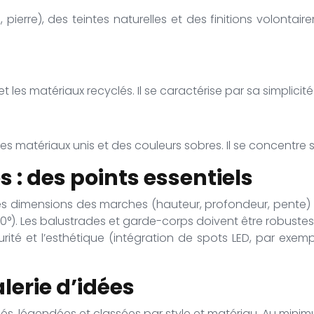
illi, pierre), des teintes naturelles et des finitions volon
 et les matériaux recyclés. Il se caractérise par sa simplic
, des matériaux unis et des couleurs sobres. Il se concentre 
s : des points essentiels
. Les dimensions des marches (hauteur, profondeur, pente)
30°). Les balustrades et garde-corps doivent être robus
ité et l’esthétique (intégration de spots LED, par exemple
lerie d’idées
variés, légendées et classées par style et matériau. Au mini