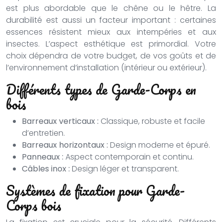
est plus abordable que le chêne ou le hêtre. La
durabilité est aussi un facteur important : certaines
essences résistent mieux aux intempéries et aux
insectes. L’aspect esthétique est primordial. Votre
choix dépendra de votre budget, de vos goûts et de
l’environnement d’installation (intérieur ou extérieur).
Différents types de Garde-Corps en
bois
Barreaux verticaux :
Classique, robuste et facile
d’entretien.
Barreaux horizontaux :
Design moderne et épuré.
Panneaux :
Aspect contemporain et continu.
Câbles inox :
Design léger et transparent.
Systèmes de fixation pour Garde-
Corps bois