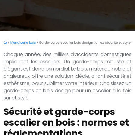
/
Menuiserie bois
/ Garde-corps escalier bois design : alliez sécurité et style
Chaque année, des milliers d’accidents domestiques
impliquent les escaliers. Un garde-corps robuste et
élégant est donc primordial. Le bois, matériau noble et
chaleureux, offre une solution idéale, alliant sécurité et
esthétisme, pour sublimer votre intérieur. Choisissez un
garde-corps en bois design pour un escalier à la fois
sûr et stylé.
Sécurité et garde-corps
escalier en bois : normes et
réglementations