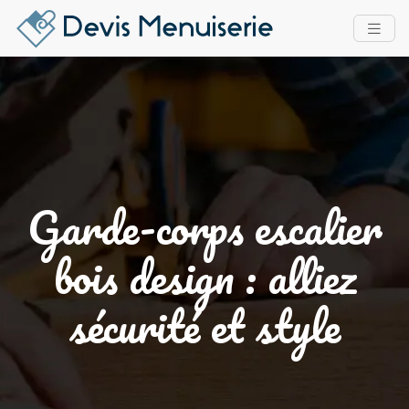
Garde-corps escalier
bois design : alliez
sécurité et style