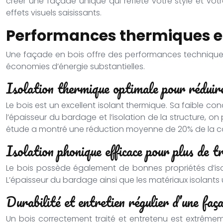
créer une façade unique qui reflète votre style et vot
effets visuels saisissants.
Performances thermiques e
Une façade en bois offre des performances techniques
économies d’énergie substantielles.
Isolation thermique optimale pour réduire
Le bois est un excellent isolant thermique. Sa faible con
l’épaisseur du bardage et l’isolation de la structure, on
étude a montré une réduction moyenne de 20% de la c
Isolation phonique efficace pour plus de tr
Le bois possède également de bonnes propriétés d’isolat
L’épaisseur du bardage ainsi que les matériaux isolants 
Durabilité et entretien régulier d’une faç
Un bois correctement traité et entretenu est extrêmem