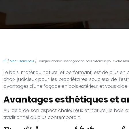
/
Menuiserie bois
/ Pourquoi choisir une façade en bois extérieur pour votre ma
Le bois, matériau naturel et performant, est de plus en 
choix judicieux pour les propriétaires soucieux de l’e
avantages d’une façade en bois extérieur et vous aide à f
Avantages esthétiques et a
Au-delà de son aspect chaleureux et naturel, le bois o
traditionnel au plus contemporain.