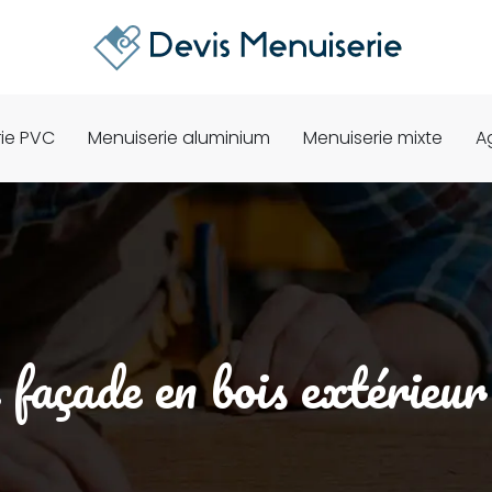
ie PVC
Menuiserie aluminium
Menuiserie mixte
A
 façade en bois extérieu