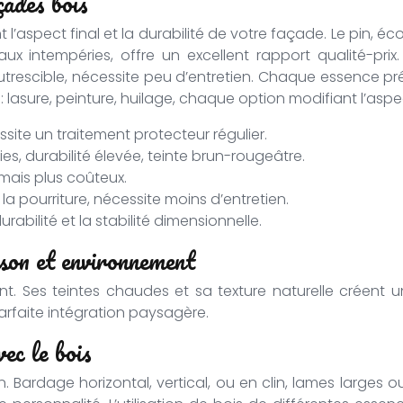
çades bois
aspect final et la durabilité de votre façade. Le pin, éco
aux intempéries, offre un excellent rapport qualité-prix
mputrescible, nécessite peu d’entretien. Chaque essence p
 lasure, peinture, huilage, chaque option modifiant l’aspec
essite un traitement protecteur régulier.
es, durabilité élevée, teinte brun-rougeâtre.
 mais plus coûteux.
la pourriture, nécessite moins d’entretien.
abilité et la stabilité dimensionnelle.
son et environnement
t. Ses teintes chaudes et sa texture naturelle créent 
rfaite intégration paysagère.
ec le bois
on. Bardage horizontal, vertical, ou en clin, lames larges