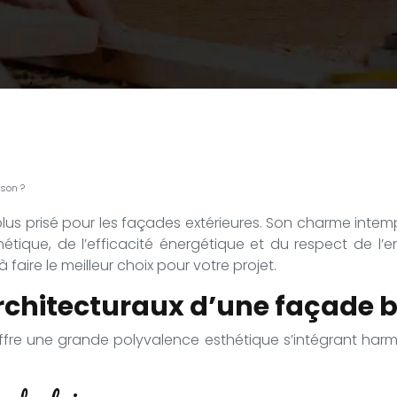
ison ?
plus prisé pour les façades extérieures. Son charme intempo
sthétique, de l’efficacité énergétique et du respect de
aire le meilleur choix pour votre projet.
rchitecturaux d’une façade b
ffre une grande polyvalence esthétique s’intégrant harm