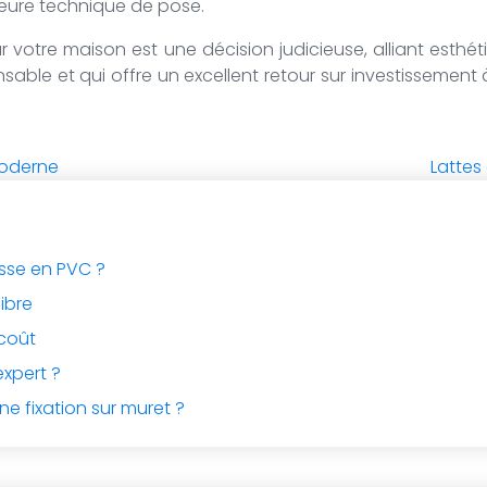
illeure technique de pose.
r votre maison est une décision judicieuse, alliant esthét
able et qui offre un excellent retour sur investissement 
 moderne
Lattes
asse en PVC ?
libre
rcoût
expert ?
ne fixation sur muret ?