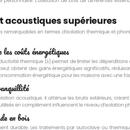
re personnalité. L’utilisation de bois de différentes ess
t acoustiques supérieures
 remarquables en termes d’isolation thermique et phoniq
 les coûts énergétiques
ductivité thermique (λ) permet de limiter les déperditions
 peut obtenir des gains énergétiques significatifs, réduis
onsommation énergétique pour les maisons avec une faç
anquillité
ion acoustique. Il atténue les bruits extérieurs, créant
utilisés en complément influencent le niveau d’isolation p
ade en bois
ent durable. Les traitements par autoclave ou thermique