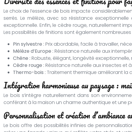
Diversité des essences et finitions pour fa
Le choix de l’essence de bois impacte considérablement l’
serrés. Le mélèze, avec sa résistance exceptionnelle 
exceptionnelle. Enfin, le cèdre rouge, naturellement i
Les possibilités de finitions sont également nombreuses :
Pin sylvestre :
Prix abordable, facile à travailler, néc
Mélèze d’Europe :
Résistance naturelle aux intempéri
Chêne :
Robuste, élégant, longévité exceptionnelle,
Cèdre rouge :
Résistance naturelle aux insectes et à 
Thermo-bois :
Traitement thermique améliorant la dur
Intégration harmonieuse au paysage : mai
Le bois s’intègre naturellement dans son environnemen
conférant à la maison un charme authentique et une pa
Personnalisation et création d’ambiance av
Le bois offre des possibilités infinies de personnalisati