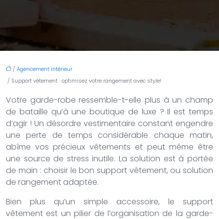
/
Agencement intérieur
/ Support vêtement : optimisez votre rangement avec style!
Votre garde-robe ressemble-t-elle plus à un champ
de bataille qu’à une boutique de luxe ? Il est temps
d’agir ! Un désordre vestimentaire constant engendre
une perte de temps considérable chaque matin,
abîme vos précieux vêtements et peut même être
une source de stress inutile. La solution est à portée
de main : choisir le bon support vêtement, ou solution
de rangement adaptée.
Bien plus qu’un simple accessoire, le support
vêtement est un pilier de l’organisation de la garde-