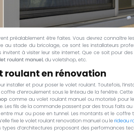
oivent préalablement être faites. Vous devrez connaître l
 au stade du bricolage, ce sont les installateurs profes
vitent à visiter leur site internet. Que ce soit pour de
let roulant manuel
, du voletshop, etc.
t roulant en rénovation
installer et pour poser le volet roulant. Toutefois, l’ins
ce le coffre d’enroulement sous le linteau de la fenêtre. C
hop
comme au volet roulant manuel ou motorisé pour les 
e. Les fils de la commande passent par des trous faits au
entre mur ou pose en tunnel. Les montants et le coffre tr
’elle fixe le volet roulant renovation manuel ou le
rideau r
s types d’architectures proposant des performances tec