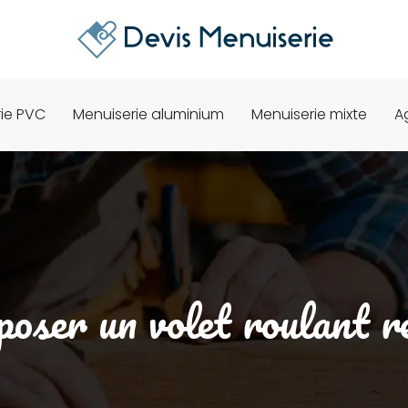
ie PVC
Menuiserie aluminium
Menuiserie mixte
A
ser un volet roulant r