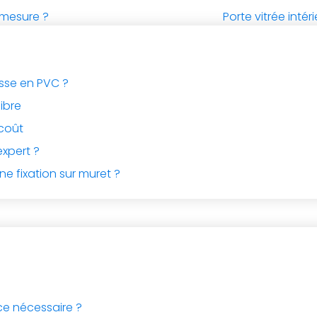
 mesure ?
Porte vitrée inté
asse en PVC ?
libre
rcoût
expert ?
ne fixation sur muret ?
ce nécessaire ?