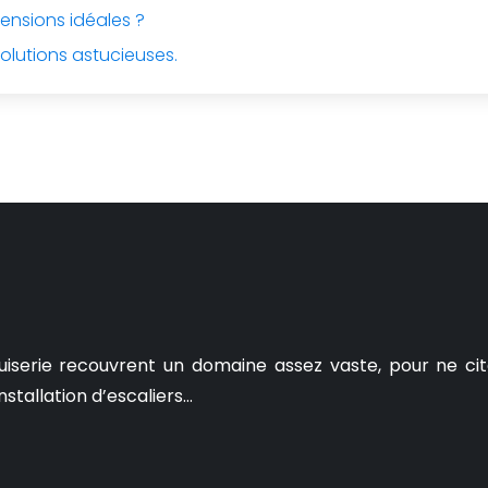
mensions idéales ?
solutions astucieuses.
uiserie recouvrent un domaine assez vaste, pour ne cit
nstallation d’escaliers…